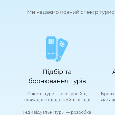
Ми надаємо повний спектр турис
Підбір та
бронювання турів
Пакетні тури — екскурсійні,
Бронюв
пляжні, активні, сімейні та інші
яких а
Індивідуальні тури — розробка