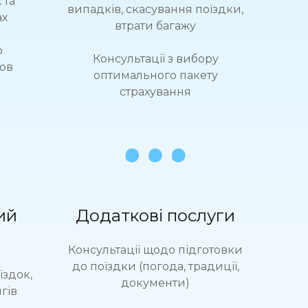
 та
випадків, скасування поїздки,
ах
втрати багажу
о
Консультації з вибору
мов
оптимального пакету
страхування
ий
Додаткові послуги
Консультації щодо підготовки
до поїздки (погода, традиції,
їздок,
документи)
гів