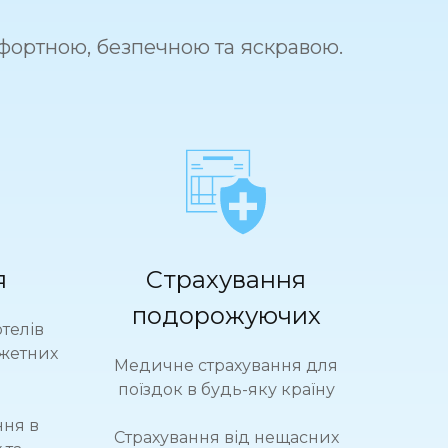
фортною, безпечною та яскравою.
я
Страхування
подорожуючих
отелів
джетних
Медичне страхування для
поїздок в будь-яку країну
ння в
Страхування від нещасних