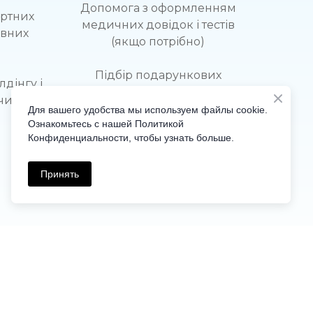
Допомога з оформленням
ортних
медичних довідок і тестів
ивних
(якщо потрібно)
Підбір подарункових
дінгу і
сертифікатів на подорожі
чинку
Для вашего удобства мы используем файлы cookie.
Ознакомьтесь с нашей Политикой
Конфиденциальности, чтобы узнать больше.
Принять