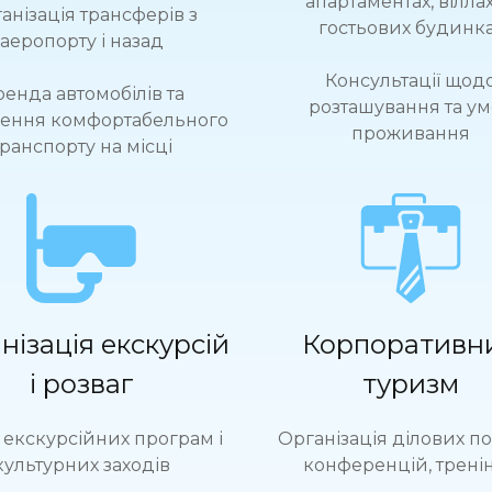
апартаментах, віллах
анізація трансферів з
гостьових будинк
аеропорту і назад
Консультації щод
енда автомобілів та
розташування та у
ення комфортабельного
проживання
транспорту на місці
нізація екскурсій
Корпоративн
і розваг
туризм
 екскурсійних програм і
Організація ділових по
культурних заходів
конференцій, тренін