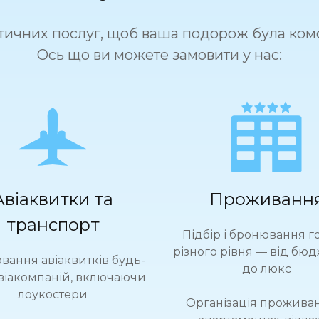
тичних послуг, щоб ваша подорож була ком
Ось що ви можете замовити у нас:
Авіаквитки та
Проживанн
транспорт
Підбір і бронювання г
різного рівня — від бю
ання авіаквитків будь-
до люкс
віакомпаній, включаючи
лоукостери
Організація прожива