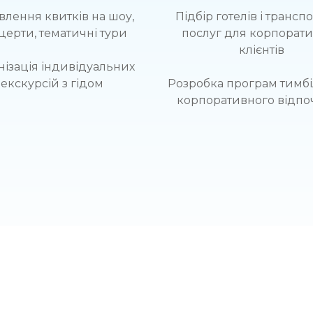
влення квитків на шоу,
Підбір готелів і трансп
церти, тематичні тури
послуг для корпорат
клієнтів
нізація індивідуальних
екскурсій з гідом
Розробка програм тимбіл
корпоративного відпо