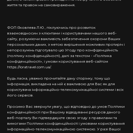
життя та правом на самовираження.
ФОП Яковлева Л.Ю., піклуючись про розвиток
взаємовідносин з клієнтами і користувачами нашого веб-
сайту, розуміючи важливість забезпечення охорони Ваших
персональних даних, з метою вирішення можливих протиріч і
непорозумінь підготувало цю Угоду про конфіденційність
(політику конфіденційності), далі за текстом - «Політика
конфіденційності», і умови користування веб-сайтом
https://loratravel.com.ua/.
Будь ласка, уважно прочитайте дану сторінку, тому що
інформація, викладена на ній є важливою для Вас як для
користувача інформаційно-телекомунікаційної системи і всіх
його сервісів.
Просимо Вас звернути увагу, що відповідно до умов Політики
конфіденційності при Вашому відвідуванні ресурсів даного
веб-порталу Ви підтверджуєте свою згоду з правилами та
вимогами Політики конфіденційності і умовами користування
інформаційно-телекомунікаційною системою. У разі Вашої