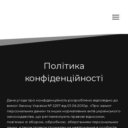
Політика
конфіденційності
Дана угода про конфіденційність розроблено відповідно до
вимог Закону України № 2297 від 01.06.2010р. «Про захист
персональних даних» та інших нормативних актів українського
законодавства, що регламентують правові відносини,
пов'язані зі збором, обробкою, зберіганням персональних
даних, а також правом громадян на невтручання в особисте