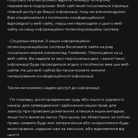
перевагам в подорожах. Веб-сайт який посилається отримує
повний доступ до Вашої інформації, тому ми рекомендуємо
Вам ознайомиться з політикою конфіденційності
відповідного веб-сайту, перш ніж переходити з цього веб-
сайту на нашу інформаційно-телекомунікаційну систему.
- Соціальні мережі. З нашої інформаційно-
телекомунікаційною системи Ви можете зайти на ряд
соціальних мереж (наприклад, Facebook). Переходячи на ці
веб-сайти, Ви надаєте їм свої персональні дані, і захист такої
інформації буде проводиться згідно з політикою вже цих веб-
сайтів. На цих веб-сайтах Ви також можете змінити
налаштування конфіденційності інформації.
Також ми можемо надати доступ до інформації:
- По порядку, розпорядженням суду або іншого судового
наказу; для затвердження і здійснення наших прав; для
захисту при правових домаганнях; а також в інших випадках,
якщо того вимагає закон. При цьому ми зберігаємо за собою
право заявити будь-яке заперечення або скористатися будь-
яким правом, наданим нам за законом, або відмовитися від
цього.