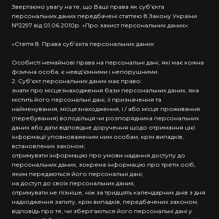
Звертаємо увагу на те, що Ваші права як суб'єкта
персональних даних передбачені статтею 8 Закону України
№2297 від 01.06.2010р. «Про захист персональних даних»:
«Стаття 8. Права суб'єкта персональних даних:
Особисті немайнові права на персональні дані, які має кожна
фізична особа, є невід'ємними і непорушними.
2. Суб'єкт персональних даних має право:
знати про місцезнаходження бази персональних даних, яка
містить його персональні дані, її призначення та
найменування, місцезнаходження, і / або місце проживання
(перебування) володільця чи розпорядника персональних
даних або дати відповідне доручення щодо отримання цієї
інформації уповноваженим ним особам, крім випадків,
встановлених законом;
отримувати інформацію про умови надання доступу до
персональних даних, зокрема інформацію про третіх осіб,
яким передаються його персональні дані;
на доступ до своїх персональних даних;
отримувати не пізніше, ніж за тридцять календарних днів з дня
надходження запиту, крім випадків, передбачених законом,
відповідь про те, чи зберігаються його персональні дані у