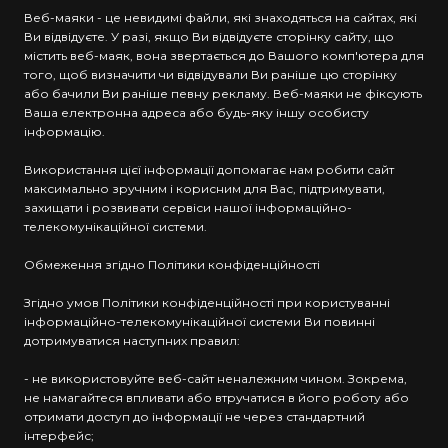
Веб-маяки - це невидимі файли, які знаходяться на сайтах, які
Ви відвідуєте. У разі, якщо Ви відвідуєте сторінку сайту, що
містить веб-маяк, вона звертається до Вашого комп'ютера для
того, щоб визначити чи відвідували Ви раніше цю сторінку
або бачили Ви раніше певну рекламу. Веб-маяки не фіксують
Ваша електронна адреса або будь-яку іншу особисту
інформацію.
Використання цієї інформації допомагає нам робити сайт
максимально зручним і корисним для Вас, підтримувати,
захищати і розвивати сервіси нашої інформаційно-
телекомунікаційної системи.
Обмеження згідно Політики конфіденційності
Згідно умов Політики конфіденційності при користуванні
інформаційно-телекомунікаційної системи Ви повинні
дотримуватися наступних правил:
- не використовуйте веб-сайт неналежним чином. Зокрема,
не намагайтеся впливати або втручатися в його роботу або
отримати доступ до інформації не через стандартний
інтерфейс;