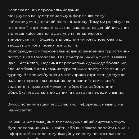
Безпека ваших персональних даних
Ми цінуємо вашу персональну інформацію, тому
забезпечуємо достатній рівень її захисту. Тому ми реалізували
технології, спрямовані на захист ваших конфіденційних даних
від несанкціонованого доступу та неналежного
використання, і будемо відповідним чином оновлювати ці
заходи при появі нових технологій.
Розпорядником персональних даних замовника туристичних
послуг є ФОП Яковлева Л.Ю. реєстраційний номер: =======
(далі - Агенство). Надання персональних даних добровільне,
але необхідне для надання туристичних послуг замовнику/
туристу. Замовник/туристи мають право отримати доступ до
наданих персональних даних, виправити їх, вимагати їх
видалення, право обмеження обробки, заборонити
обробку персональних даних та право на передачу даних.
Використання вашої персональної інформації, наданої на
інших сайтах
На нашій інформаційно-телекомунікаційній системі можуть
бути посилання на інші сайти, або ви можете перейти на наш
інформаційно-телекомунікаційну систему по посиланню з