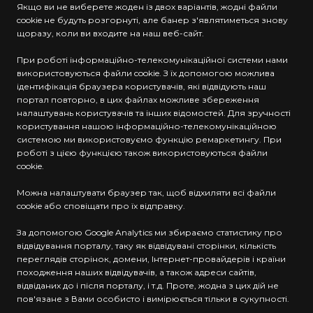
Якщо ви не виберете жоден із двох варіантів, жодні файли
cookie не будуть розгорнуті, але банер з'являтиметься знову
щоразу, коли ви входите на наш веб-сайт.
При роботі інформаційно-телекомунікаційної системи нами
використовуються файли cookie. З їх допомогою можлива
ідентифікація браузера користувачів, які відвідують наш
портал повторно, в цих файлах можливе збереження
налаштувань користувачів та інших відомостей. Для зручності
користування нашою інформаційно-телекомунікаційною
системою ми використовуємо функцію ремаркетингу. При
роботі з цією функцією також використовуються файли
cookie.
Можна налаштувати браузер так, щоб відхиляти всі файли
cookie або сповіщати про їх відправку.
За допомогою Google Analytics ми збираємо статистику про
відвідування порталу, таку як відвідувані сторінки, кількість
переглядів сторінок, домени, Інтернет-провайдерів і країни
походження наших відвідувачів, а також адреси сайтів,
відвіданих до і після порталу, і т.д. Проте, жодна з цих дій не
пов'язане з Вами особисто і вимірюється тільки в сукупності.