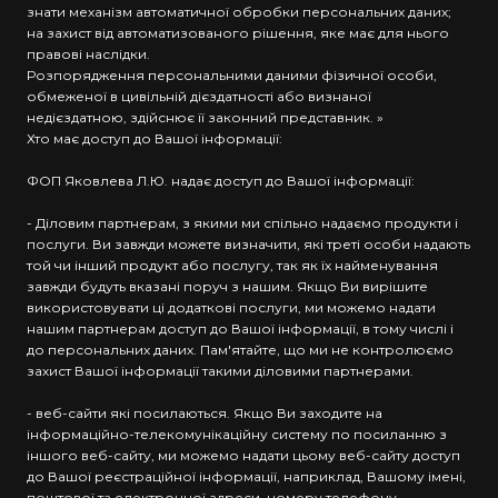
знати механізм автоматичної обробки персональних даних;
на захист від автоматизованого рішення, яке має для нього
правові наслідки.
Розпорядження персональними даними фізичної особи,
обмеженої в цивільній дієздатності або визнаної
недієздатною, здійснює її законний представник. »
Хто має доступ до Вашої інформації:
ФОП Яковлева Л.Ю. надає доступ до Вашої інформації:
- Діловим партнерам, з якими ми спільно надаємо продукти і
послуги. Ви завжди можете визначити, які треті особи надають
той чи інший продукт або послугу, так як їх найменування
завжди будуть вказані поруч з нашим. Якщо Ви вирішите
використовувати ці додаткові послуги, ми можемо надати
нашим партнерам доступ до Вашої інформації, в тому числі і
до персональних даних. Пам'ятайте, що ми не контролюємо
захист Вашої інформації такими діловими партнерами.
- веб-сайти які посилаються. Якщо Ви заходите на
інформаційно-телекомунікаційну систему по посиланню з
іншого веб-сайту, ми можемо надати цьому веб-сайту доступ
до Вашої реєстраційної інформації, наприклад, Вашому імені,
поштової та електронної адреси, номеру телефону,