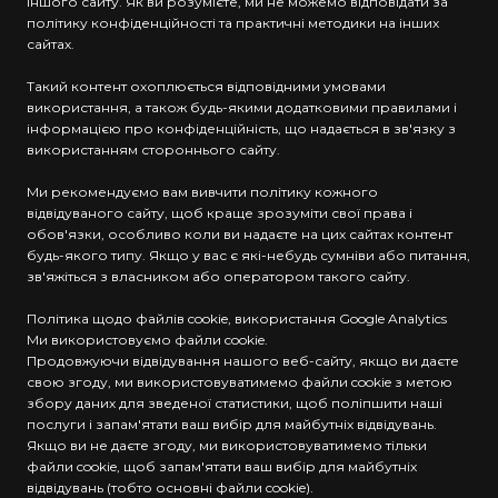
іншого сайту. Як ви розумієте, ми не можемо відповідати за
політику конфіденційності та практичні методики на інших
сайтах.
Такий контент охоплюється відповідними умовами
використання, а також будь-якими додатковими правилами і
інформацією про конфіденційність, що надається в зв'язку з
використанням стороннього сайту.
Ми рекомендуємо вам вивчити політику кожного
відвідуваного сайту, щоб краще зрозуміти свої права і
обов'язки, особливо коли ви надаєте на цих сайтах контент
будь-якого типу. Якщо у вас є які-небудь сумніви або питання,
зв'яжіться з власником або оператором такого сайту.
Політика щодо файлів cookie, використання Google Analytics
Ми використовуємо файли cookie.
Продовжуючи відвідування нашого веб-сайту, якщо ви даєте
свою згоду, ми використовуватимемо файли cookie з метою
збору даних для зведеної статистики, щоб поліпшити наші
послуги і запам'ятати ваш вибір для майбутніх відвідувань.
Якщо ви не даєте згоду, ми використовуватимемо тільки
файли cookie, щоб запам'ятати ваш вибір для майбутніх
відвідувань (тобто основні файли cookie).