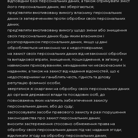
відповідній базі персональних даних, а також отримувати зміст
його персональних даних, які зберігаються;
пред'являти вмотивовану вимогу власнику персональних
даних із запереченням проти обробки своїх персональних
даних;
пред'являти вмотивовану вимогу щодо зміни або знищення
своїх персональних даних будь-яким власником і
розпорядником персональних даних, якщо ці дані
обробляються незаконно чи є недостовірними;
на захист своїх персональних даних від незаконної обробки
та випадкової втрати, знищення, пошкодження, в зв'язку з
навмисним приховуванням, ненаданням чи несвоєчасним їх
наданням, а також на захист від надання відомостей, що є
недостовірними чи ганьблять честь, гідність та ділову
репутацію фізичної особи;
звертатися зі скаргами на обробку своїх персональних даних
до органів державної влади та посадових осіб, до
повноважень яких належить забезпечення захисту
персональних даних, або до суду;
застосовувати засоби правового захисту в разі порушення
законодавства про захист персональних даних;
вносити застереження стосовно обмеження права на
обробку своїх персональних даних під час надання згоди;
відкликати згоду на обробку персональних даних;