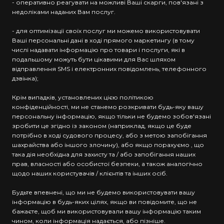
- оперативно реагувати на можливі Ваші скарги, пов'язані з
недоліками наданих Вам послуг.
- для оптимізації своїх послуг ми можемо використовувати
Ваші персональні дані в ході прямого маркетингу (в тому
числі надавати інформацію про товари і послуги, які в
подальшому можуть бути цікавими для Вас шляхом
відправлення SMS і електронних повідомлень, телефонного
дзвінка);
Крім випадків, установлених цією політикою
конфіденційності, ми не станемо розкривати будь-яку вашу
персональну інформацію, якщо тільки не будемо зобов'язані
зробити це згідно із законом (наприклад, якщо це буде
потрібно в ході судового процесу, або з метою запобігання
шахрайства або іншого злочину), або якщо порахуємо , що
така дія необхідна для захисту та / або запобігання наших
прав, власності або особистої безпеки, а також аналогічно
щодо наших користувачів / клієнтів та інших осіб.
Будьте впевнені, що ми не будемо використовувати вашу
інформацію в будь-яких цілях, якщо ви повідомите, що не
бажаєте, щоб ми використовували вашу інформацію таким
чином, коли інформація надається, або пізніше.