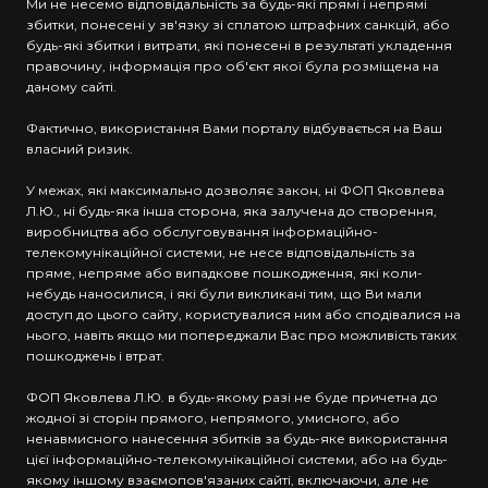
Ми не несемо відповідальність за будь-які прямі і непрямі
збитки, понесені у зв'язку зі сплатою штрафних санкцій, або
будь-які збитки і витрати, які понесені в результаті укладення
правочину, інформація про об'єкт якої була розміщена на
даному сайті.
Фактично, використання Вами порталу відбувається на Ваш
власний ризик.
У межах, які максимально дозволяє закон, ні ФОП Яковлева
Л.Ю., ні будь-яка інша сторона, яка залучена до створення,
виробництва або обслуговування інформаційно-
телекомунікаційної системи, не несе відповідальність за
пряме, непряме або випадкове пошкодження, які коли-
небудь наносилися, і які були викликані тим, що Ви мали
доступ до цього сайту, користувалися ним або сподівалися на
нього, навіть якщо ми попереджали Вас про можливість таких
пошкоджень і втрат.
ФОП Яковлева Л.Ю. в будь-якому разі не буде причетна до
жодної зі сторін прямого, непрямого, умисного, або
ненавмисного нанесення збитків за будь-яке використання
цієї інформаційно-телекомунікаційної системи, або на будь-
якому іншому взаємопов'язаних сайті, включаючи, але не