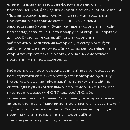
елементи дизайну, авторські фотоматеріали, статті,
програмний код, бази даних охороняються Законом України
"Про авторське право і суміжні права", Міжнародними
нормативно-правовими актами, і іншими актами
законодавства України. Будь-яке інше використання, крім
перегляду, завантаження та роздруківки сторінок порталу
для особистого, некомерційного використання,
заборонено. Копіювання інформації з сайту може бути
здійснено лише в некомерційних цілях для розміщення на
сторінках користувача, в блогах, соціальних мережах з
посиланням на першоджерело.
Забороняється розповсюджувати, змінювати, передавати,
користуватися або використовувати повторно будь-яку
інформацію з даних інформаційно-телекомунікаційних
систем для будь-якої публічної або комерційної мети без
письмового дозволу ФОП Яковлевої Л.Ю. або
уповноваженого обличча. Ви повинні дотримуватися всіх
авторських прав та інших вимог про власність на завантажені
та / або копіюються матеріали. Скопійована інформація
повинна містити посилання на інформаційно-
телекомунікаційну систему як на джерело.