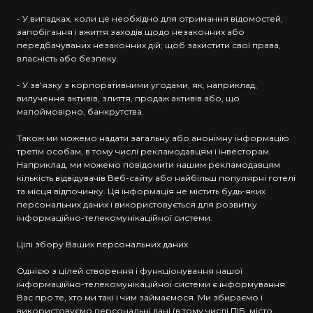
- У випадках, коли це необхідно для отримання відомостей,
запобігання і вжиття заходів щодо незаконних або
передбачуваних незаконних дій; щоб захистити свої права,
власність або безпеку.
- У зв'язку з корпоративними угодами, як, наприклад,
вилучення активів, злиття, продаж активів або, що
малоймовірно, банкрутства.
Також ми можемо надати загальну або анонімну інформацію
третім особам, в тому числі рекламодавцям і інвесторам.
Наприклад, ми можемо повідомити нашим рекламодавцям
кількість відвідувачів Веб-сайту або найбільш популярні готелі
та місця відпочинку. Ця інформація не містить будь-яких
персональних даних і використовується для розвитку
інформаційно-телекомунікаційної системи.
Цілі збору Ваших персональних даних
Однією з цілей створення і функціонування нашої
інформаційно-телекомунікаційної системи є інформування
Вас про те, хто ми такі і чим займаємося. Ми збираємо і
використовуємо персональні дані (в тому числі ПІБ, місто