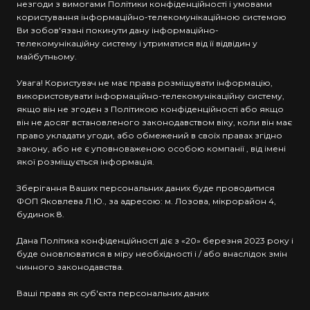
незгоди з вимогами Політики конфіденційності і умовами
користування інформаційно-телекомунікаційною системою
Ви зобов'язані покинути дану інформаційно-
телекомунікаційну систему і утриматися від її відвідин у
майбутньому.
Увага! Користувач не має права розміщувати інформацію,
використовувати інформаційно-телекомунікаційну систему,
якщо він не згоден з Політикою конфіденційності або якщо
він не досяг встановленого законодавством віку, коли він має
право укладати угоди, або обмежений в своїх правах згідно
закону, або не є уповноваженою особою компанії , від імені
якої розміщується інформація.
Зберігання Ваших персональних даних буде проводитися
ФОП Яковлева Л.Ю., за адресою: м. Лозова, мікрорайон 4,
будинок 8.
Дана Політика конфіденційності діє з «20» березня 2023 року і
буде оновлюватися в міру необхідності і / або внаслідок змін
чинного законодавства.
Ваші права як суб'єкта персональних даних