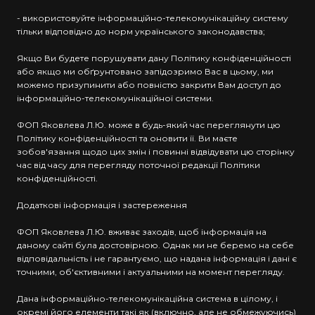
- використовуйте інформаційно-телекомунікаційну систему
тільки відповідно до норм українського законодавства;
Якщо Ви будете порушувати дану Політику конфіденційності
або якщо ми обґрунтовано запідозримо Вас в цьому, ми
можемо призупинити або повністю закрити Вам доступ до
інформаційно-телекомунікаційної системи.
ФОП Яковлева Л.Ю. може в будь-який час переглянути цю
Політику конфіденційності та оновити її. Ви маєте
зобов'язання щодо цих змін і повинні відвідувати цю сторінку
час від часу для перегляду поточної редакції Політики
конфіденційності.
Додаткові інформація і застереження
ФОП Яковлева Л.Ю. вживає заходів, щоб інформація на
даному сайті була достовірною. Однак ми не беремо на себе
відповідальність і не гарантуємо, що надана інформація і дані є
точними, об'єктивними і актуальними на момент перегляду.
Дана інформаційно-телекомунікаційна система в цілому, і
окремі його елементи такі як (включно, але не обмежуючись)